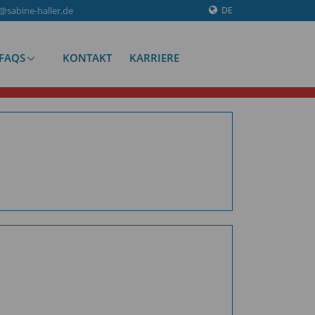
@sabine-haller.de
DE
FAQS
KONTAKT
KARRIERE