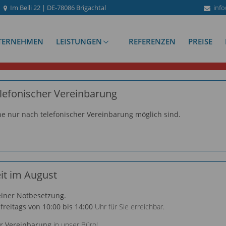
Im Belli 22 | DE-78086 Brigachtal
info
TERNEHMEN
LEISTUNGEN
REFERENZEN
PREISE
lefonischer Vereinbarung
ne nur nach telefonischer Vereinbarung möglich sind.
it im August
 einer Notbesetzung.
freitags von 10:00 bis 14:00
Uhr für Sie erreichbar.
er Vereinbarung
in unser Büro!