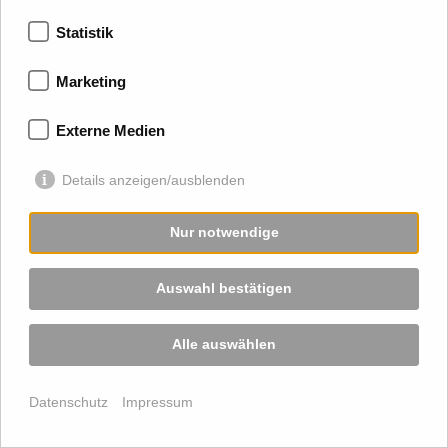
IHR PARTNER IN DER REGION
Statistik
Villingen-Schwenningen
Marketing
Spaichingen
Trossingen
Externe Medien
Rottweil
Ulm
Details anzeigen/ausblenden
Stuttgart
Karlsruhe
Freiburg
Nur notwendige
Schramberg
Schweiz
Auswahl bestätigen
Alle auswählen
Datenschutz
Impressum